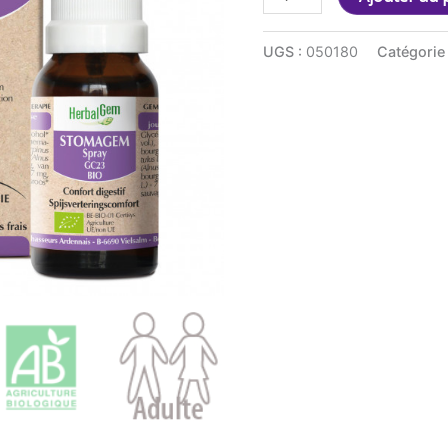
de
Stomagem
UGS :
050180
Catégorie
spray
15ml