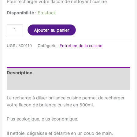
Pour recharger votre flacon de nettoyant cuisine
Disponibilité :
En stock
quantité
Ajouter au panier
de
Recharge
UGS :
500110
Catégorie :
Entretien de la cuisine
à
diluer
brillance
cuisine
Description
50ml
Informations complémentaires
La recharge à diluer brillance cuisine permet de recharger
votre flacon de brillance cuisine en 500ml.
Plus écologique, plus économique.
Il nettoie, dégraisse et détartre en un coup de main.