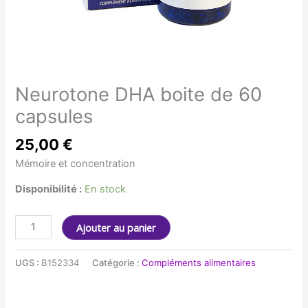
Neurotone DHA boite de 60
capsules
25,00
€
Mémoire et concentration
Disponibilité :
En stock
quantité
Ajouter au panier
de
Neurotone
UGS :
B152334
Catégorie :
Compléments alimentaires
DHA
boite
de