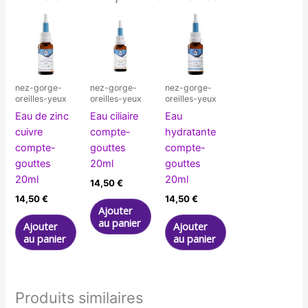
nez-gorge-
nez-gorge-
nez-gorge-
oreilles-yeux
oreilles-yeux
oreilles-yeux
Eau de zinc
Eau ciliaire
Eau
cuivre
compte-
hydratante
compte-
gouttes
compte-
gouttes
20ml
gouttes
20ml
20ml
14,50
€
14,50
€
14,50
€
Ajouter
au panier
Ajouter
Ajouter
au panier
au panier
Produits similaires