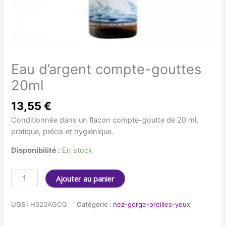
Eau d’argent compte-gouttes
20ml
13,55
€
Conditionnée dans un flacon compte-goutte de 20 ml,
pratique, précis et hygiénique.
Disponibilité :
En stock
quantité
Ajouter au panier
de
Eau
UGS :
H020AGCG
Catégorie :
nez-gorge-oreilles-yeux
d'argent
compte-