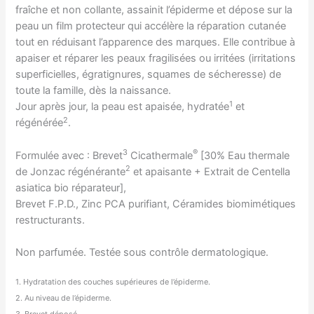
fraîche et non collante, assainit l’épiderme et dépose sur la
peau un film protecteur qui accélère la réparation cutanée
tout en réduisant l’apparence des marques. Elle contribue à
apaiser et réparer les peaux fragilisées ou irritées (irritations
superficielles, égratignures, squames de sécheresse) de
toute la famille, dès la naissance.
1
Jour après jour, la peau est apaisée, hydratée
et
2
régénérée
.
3
®
Formulée avec : Brevet
Cicathermale
[30% Eau thermale
2
de Jonzac régénérante
et apaisante + Extrait de Centella
asiatica bio réparateur],
Brevet F.P.D., Zinc PCA purifiant, Céramides biomimétiques
restructurants.
Non parfumée. Testée sous contrôle dermatologique.
1. Hydratation des couches supérieures de l’épiderme.
2. Au niveau de l’épiderme.
3. Brevet déposé