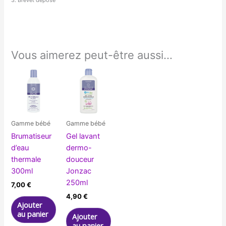
Vous aimerez peut-être aussi…
Gamme bébé
Gamme bébé
Brumatiseur
Gel lavant
d’eau
dermo-
thermale
douceur
300ml
Jonzac
250ml
7,00
€
4,90
€
Ajouter
au panier
Ajouter
au panier