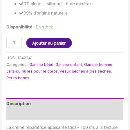
0% alcool – silicone – huile minérale
99% d’origine naturelle
Disponibilité :
En stock
quantité
Ajouter au panier
de
Crème
UGS :
1342241
réparatrice
Catégories :
Gamme bébé
,
Gamme enfant
,
Gamme homme
,
cicatrisante
Laits ou huiles pour le corps
,
Peaux sèches à très sèches
,
Cica+
Petits bobos
100ml
Description
Informations complémentaires
La crème réparatrice apaisante Cica+ 100 ml, à la texture