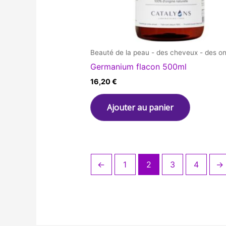
Beauté de la peau - des cheveux - des on
Germanium flacon 500ml
16,20
€
Ajouter au panier
←
1
2
3
4
→