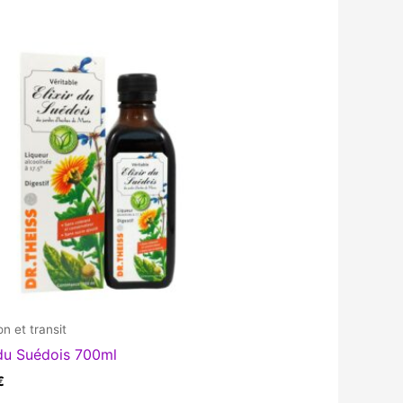
on et transit
 du Suédois 700ml
€