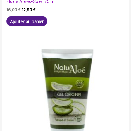
Fluide Après-Soleil 75 ml
Le
Le
16,00
€
12,90
€
prix
prix
initial
actuel
Ajouter au panier
était :
est :
16,00 €.
12,90 €.